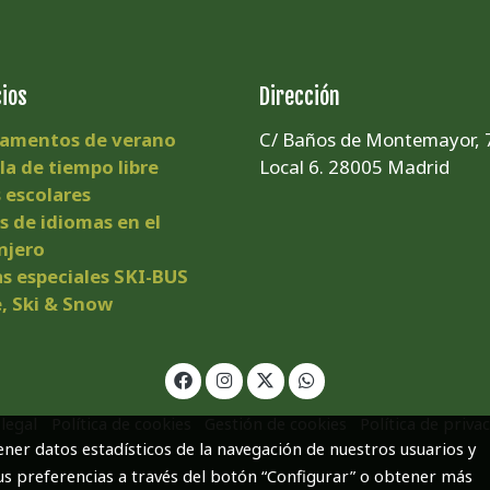
cios
Dirección
amentos de verano
C/ Baños de Montemayor, 7
la de tiempo libre
Local 6. 28005 Madrid
s escolares
s de idiomas en el
njero
as especiales SKI-BUS
, Ski & Snow
 legal
Política de cookies
Gestión de cookies
Política de priva
ner datos estadísticos de la navegación de nuestros usuarios y
us preferencias a través del botón “Configurar” o obtener más