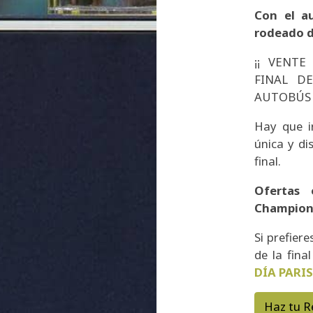
Con el au
rodeado de
¡¡ VENTE
FINAL D
AUTOBÚS 
Hay que ir
única y di
final.
Ofertas 
Champions
Si prefiere
de la final
DÍA PARI
Haz tu R