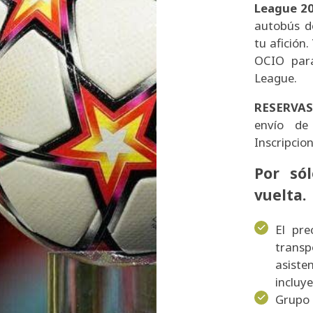
League 20
autobús d
tu afición
OCIO para
League.
RESERVA
envío d
Inscripcio
Por só
vuelta.
El pr
transp
asist
incluy
Grupo 