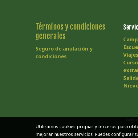
Términos y condiciones
Servi
generales
Camp
Escue
Seguro de anulación y
Viaje
condiciones
Curso
extra
Salid
Nieve
Aviso
Utilizamos cookies propias y terceros para obte
mejorar nuestros servicios. Puedes configurar t